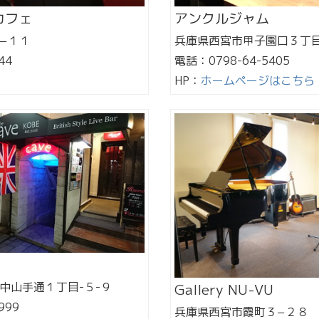
カフェ
アンクルジャム
−１１
兵庫県西宮市甲子園口３丁
44
電話：0798-64-5405
HP：
ホームページはこちら
E
中山手通１丁目-５-９
Gallery NU-VU
999
兵庫県西宮市霞町３−２８